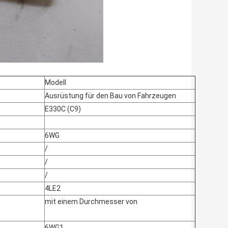
Modell
Ausrüstung für den Bau von Fahrzeugen
E330C (C9)
6WG
/
/
/
4LE2
mit einem Durchmesser von
6WG1