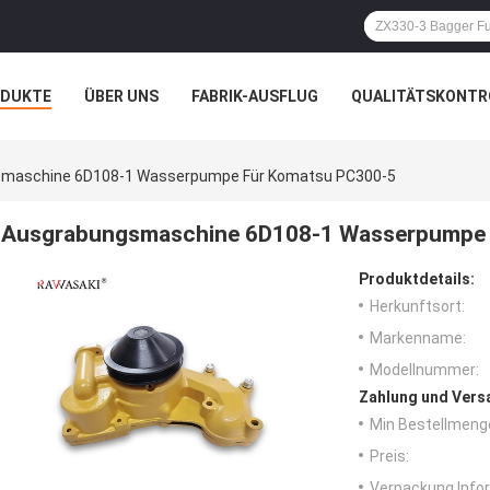
ODUKTE
ÜBER UNS
FABRIK-AUSFLUG
QUALITÄTSKONTR
N
FÄLLE
maschine 6D108-1 Wasserpumpe Für Komatsu PC300-5
Ausgrabungsmaschine 6D108-1 Wasserpumpe 
Produktdetails:
Herkunftsort:
Markenname:
Modellnummer:
Zahlung und Vers
Min Bestellmeng
Preis:
Verpackung Info