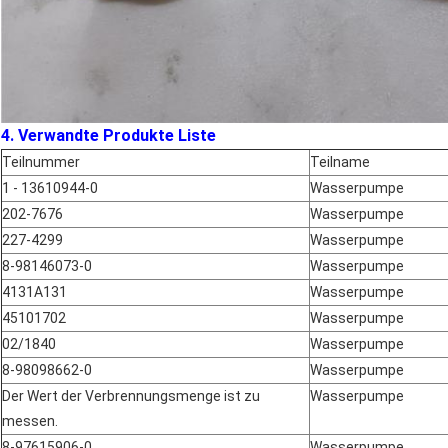
4. Verwandte Produkte Liste
Teilnummer
Teilname
1 - 13610944-0
Wasserpumpe
202-7676
Wasserpumpe
227-4299
Wasserpumpe
8-98146073-0
Wasserpumpe
4131A131
Wasserpumpe
45101702
Wasserpumpe
02/1840
Wasserpumpe
8-98098662-0
Wasserpumpe
Der Wert der Verbrennungsmenge ist zu
Wasserpumpe
messen.
8-97615906-0
Wasserpumpe