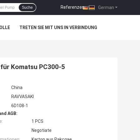
Referenzen
|
German
Suche
OLLE
TRETEN SIE MIT UNS IN VERBINDUNG
für Komatsu PC300-5
China
RAVVASAKI
6D108-1
and AGB:
e:
1 PCS
Negotiate
rmationen:
Karton aus Pakcgae