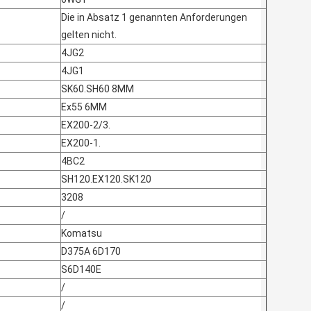
Die in Absatz 1 genannten Anforderungen
gelten nicht.
4JG2
4JG1
SK60.SH60 8MM
Ex55 6MM
EX200-2/3.
EX200-1.
4BC2
SH120.EX120.SK120
3208
/
Komatsu
D375A 6D170
S6D140E
/
/