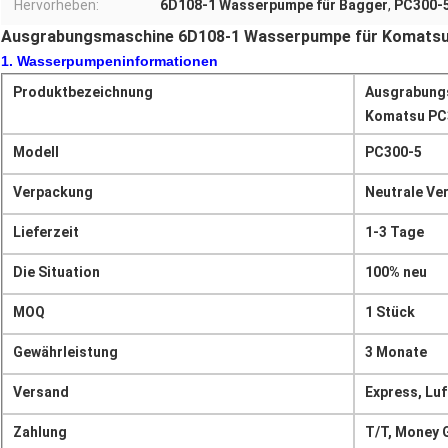
Hervorheben:
6D108-1 Wasserpumpe für Bagger
,
PC300-5
Ausgrabungsmaschine 6D108-1 Wasserpumpe für Komatsu
1. Wasserpumpeninformationen
Produktbezeichnung
Ausgrabung
Komatsu PC
Modell
PC300-5
Verpackung
Neutrale Ver
Lieferzeit
1-3 Tage
Die Situation
100% neu
MOQ
1 Stück
Gewährleistung
3 Monate
Versand
Express, Luf
Zahlung
T/T, Money 