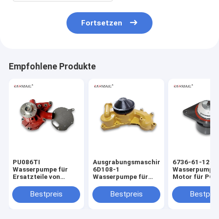
Fortsetzen
Empfohlene Produkte
PU086TI
Ausgrabungsmaschine
6736-61-1201
Wasserpumpe für
6D108-1
Wasserpumpe 
Ersatzteile von
Wasserpumpe für
Motor für PC2
Doosan Baggern
Komatsu PC300-5
PC220-7
Bestpreis
Bestpreis
Bestprei