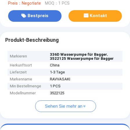
Preis：Negotiate
MOQ：1 PCS
Bestpreis
Kontakt
Produkt-Beschreibung
,
336D Wasserpumpe für Bagger
Markieren
3522125 Wasserpumpe für Bagger
Herkunftsort
China
Lieferzeit
1-3 Tage
Markenname
RAVVASAKI
Min Bestellmenge
1 PCS
Modellnummer
3522125
Sehen Sie mehr an