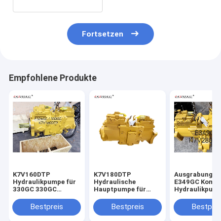
Fortsetzen
Empfohlene Produkte
K7V160DTP
K7V180DTP
Ausgrabungsm
Hydraulikpumpe für
Hydraulische
E349GC Kompl
330GC 330GC
Hauptpumpe für
Hydraulikpum
E326GC Bagger
E336GC E345GC
K7V280DTP fü
Hauptpumpe
Bestpreis
Bestpreis
Bestprei