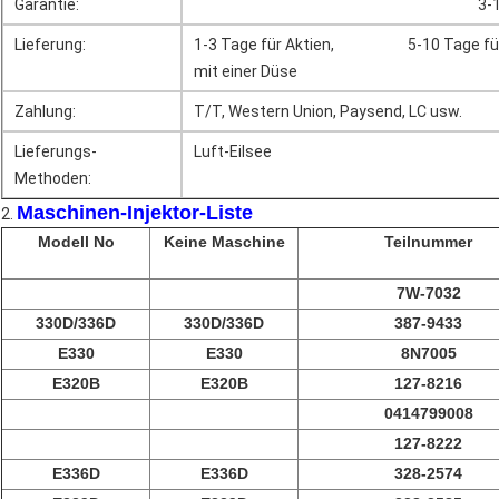
Garantie:
Versammlungs-Injektor-Zus der Düsen-
3-
Lieferung:
1-3 Tage für Aktien,
versehen
5-10 Tage f
mit einer Düse
Zahlung:
T/T, Western Union, Paysend, LC usw.
Lieferungs-
Luft-Eilsee
düsen-Versammlungs-Injektor
Methoden:
Maschinen-Injektor-Liste
2.
Modell No
Keine Maschine
Teilnummer
7W-7032
330D/336D
330D/336D
387-9433
E330
E330
8N7005
E320B
E320B
127-8216
0414799008
127-8222
E336D
E336D
328-2574