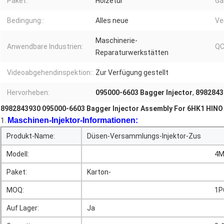
Paket:
Holzetui
Ga
Bedingung::
Alles neue
Ve
Maschinerie-
Anwendbare Industrien:
QC
Reparaturwerkstätten
Videoabgehendinspektion::
Zur Verfügung gestellt
Hervorheben:
095000-6603 Bagger Injector
,
8982843
8982843930 095000-6603 Bagger Injector Assembly For 6HK1 HINO
Maschinen-Injektor-Informationen:
1.
Produkt-Name:
Düsen-Versammlungs-Injektor-Zus
Modell:
Versammlungs-Injektor-Zus der Düsen-
4M
Paket:
Karton-
Düsen-Versammlungs-Injektor-Zu
MOQ:
Versammlungs-Injektor-Zus der Düsen-
1P
Auf Lager:
Ja
Düsen-Versammlungs-Injektor-Zus