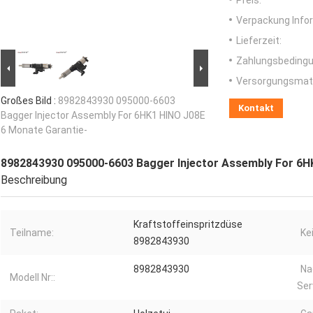
Preis:
Verpackung Info
Lieferzeit:
Zahlungsbedingu
Versorgungsmater
Großes Bild :
8982843930 095000-6603
Kontakt
Bagger Injector Assembly For 6HK1 HINO J08E
6 Monate Garantie-
8982843930 095000-6603 Bagger Injector Assembly For 6H
Beschreibung
Kraftstoffeinspritzdüse
Teilname:
Ke
8982843930
8982843930
Na
Modell Nr::
Ser