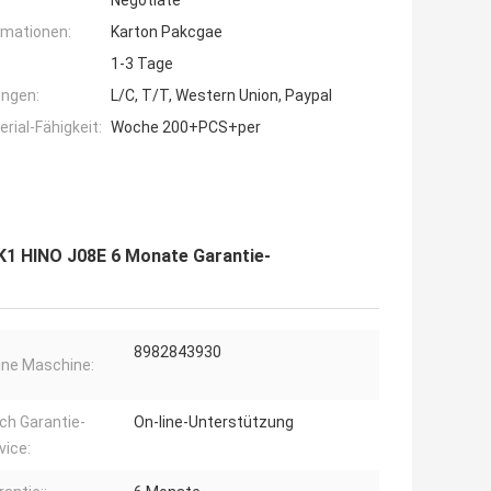
Negotiate
rmationen:
Karton Pakcgae
1-3 Tage
ngen:
L/C, T/T, Western Union, Paypal
ial-Fähigkeit:
Woche 200+PCS+per
K1 HINO J08E 6 Monate Garantie-
8982843930
ine Maschine:
ch Garantie-
On-line-Unterstützung
vice: