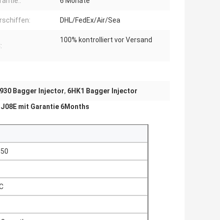
rantie::
6 Monate
rschiffen:
DHL/FedEx/Air/Sea
100% kontrolliert vor Versand
:
930 Bagger Injector
,
6HK1 Bagger Injector
 J08E mit Garantie 6Months
50
s
C