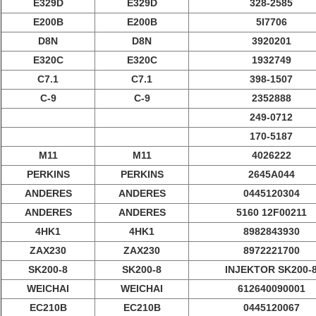
E329D
E329D
328-2585
E200B
E200B
5I7706
D8N
D8N
3920201
E320C
E320C
1932749
C7.1
C7.1
398-1507
C-9
C-9
2352888
249-0712
170-5187
M11
M11
4026222
PERKINS
PERKINS
2645A044
ANDERES
ANDERES
0445120304
ANDERES
ANDERES
5160 12F00211
4HK1
4HK1
8982843930
ZAX230
ZAX230
8972221700
SK200-8
SK200-8
INJEKTOR SK200-
WEICHAI
WEICHAI
612640090001
EC210B
EC210B
0445120067