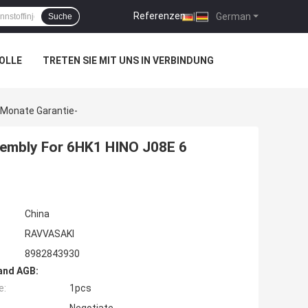
Referenzen
|
German
Suche
OLLE
TRETEN SIE MIT UNS IN VERBINDUNG
 Monate Garantie-
embly For 6HK1 HINO J08E 6
China
RAVVASAKI
8982843930
and AGB:
e:
1pcs