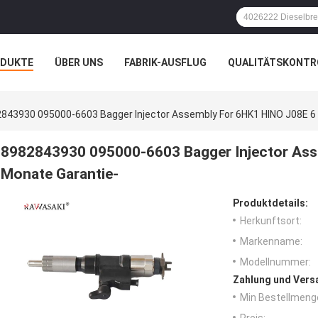
ODUKTE
ÜBER UNS
FABRIK-AUSFLUG
QUALITÄTSKONTR
N
FÄLLE
843930 095000-6603 Bagger Injector Assembly For 6HK1 HINO J08E 6
8982843930 095000-6603 Bagger Injector Ass
Monate Garantie-
Produktdetails:
Herkunftsort:
Markenname:
Modellnummer:
Zahlung und Vers
Min Bestellmeng