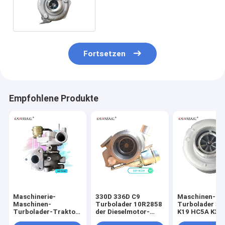
Turbo-Ladegerät-02/200463
Fortsetzen
Empfohlene Produkte
Maschinerie-
330D 336D C9
Maschinen-
Maschinen-
Turbolader 10R2858
Turbolader 3
Turbolader-Traktor
der Dieselmotor-
K19 HC5A K38
4M40 TF035 49377-
Teil-10R2969 250-
3523581 3525