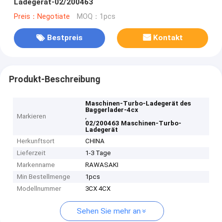
Ladegerät-02/200463
Preis：Negotiate
MOQ：1pcs
Bestpreis
Kontakt
Produkt-Beschreibung
Maschinen-Turbo-Ladegerät des
Baggerlader-4cx
Markieren
,
02/200463 Maschinen-Turbo-
Ladegerät
Herkunftsort
CHINA
Lieferzeit
1-3 Tage
Markenname
RAWASAKI
Min Bestellmenge
1pcs
Modellnummer
3CX 4CX
Sehen Sie mehr an