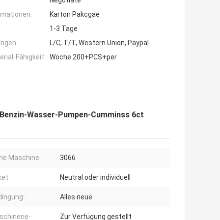
Negotiate
rmationen:
Karton Pakcgae
1-3 Tage
ngen:
L/C, T/T, Western Union, Paypal
ial-Fähigkeit:
Woche 200+PCS+per
e Benzin-Wasser-Pumpen-Cumminss 6ct
ne Maschine:
3066
et:
Neutral oder individuell
ingung::
Alles neue
chinerie-
Zur Verfügung gestellt