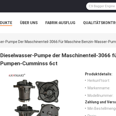
ODUKTE
ÜBER UNS
FABRIK-AUSFLUG
QUALITÄTSKONTR
N
FÄLLE
ser-Pumpe Der Maschinenteil-3066 Für Maschine Benzin-Wasser-Pu
Dieselwasser-Pumpe der Maschinenteil-3066 f
Pumpen-Cumminss 6ct
Produktdetails:
Herkunftsort:
Markenname:
Modellnummer:
Zahlung und Vers
Min Bestellmeng