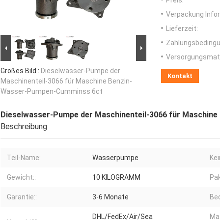
Preis:
Verpackung Info
Lieferzeit:
Zahlungsbedingu
Versorgungsmater
Großes Bild :
Dieselwasser-Pumpe der
Kontakt
Maschinenteil-3066 für Maschine Benzin-
Wasser-Pumpen-Cumminss 6ct
Dieselwasser-Pumpe der Maschinenteil-3066 für Maschin
Beschreibung
Teil-Name:
Wasserpumpe
Kei
Gewicht::
10 KILOGRAMM
Pak
Garantie::
3-6 Monate
Bed
DHL/FedEx/Air/Sea
Mas