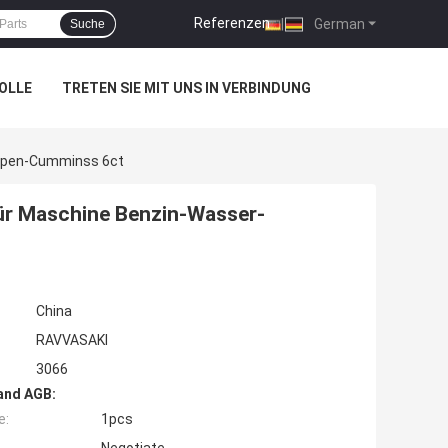
Referenzen
|
German
Suche
OLLE
TRETEN SIE MIT UNS IN VERBINDUNG
mpen-Cumminss 6ct
ür Maschine Benzin-Wasser-
China
RAVVASAKI
3066
and AGB:
e:
1pcs